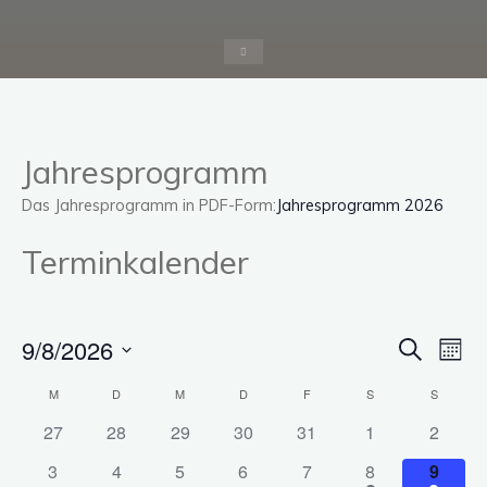
Start
Jahresprogramm
Das Jahresprogramm in PDF-Form:
Jahresprogramm 2026
Terminkalender
9/8/2026
Ve
Veran
Suche
Mona
Datum
An
Suche
M
D
M
D
F
S
S
Kalender
wählen.
Na
hat
hat
hat
hat
hat
hat
hat
27
28
29
30
31
1
2
und
von
0
0
0
0
0
0
0
hat
hat
hat
hat
hat
hat
hat
3
4
5
6
7
8
9
Veranstaltungen,
Veranstaltungen,
Veranstaltungen,
Veranstaltungen,
Veranstaltungen,
Veranstaltungen
Veranst