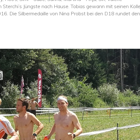
n Sterchi’s Jüngste nach Hause. Tobias gewann mit seinen K
D16. Die Silbermedaille von Nina Probst bei den D18 rundet d