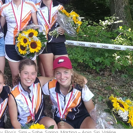
, Floo’s, Simi – Sabe, Sarina, Martina – Anja, Siri, Valérie