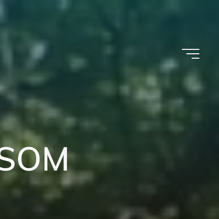
O
S
O
M