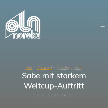
Zum
Inhalt
springen
Elite
Karussell
Uncategorized
Sabe mit starkem
Weltcup-Auftritt
29.AUGUST 2017