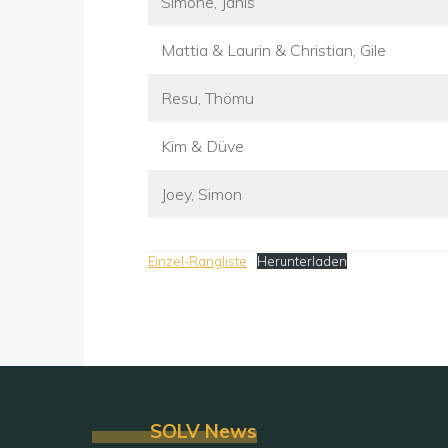
Simone, Janis
Mattia & Laurin & Christian, Gile
Resu, Thömu
Kim & Düve
Joey, Simon
Einzel-Rangliste
Herunterladen
SOLV News