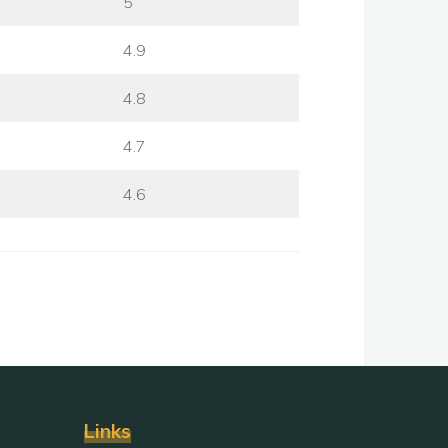
5
4.9
4.8
4.7
4.6
Links