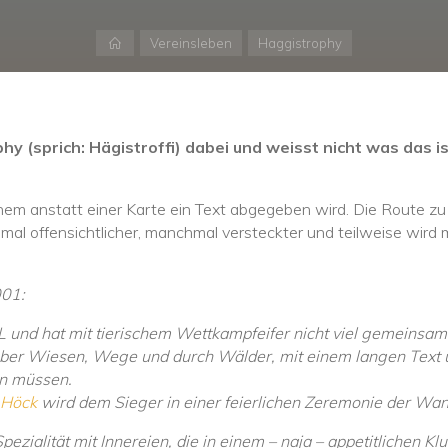
Start
Vereinsleben
Haggistrophy
y (sprich: Hägistroffi) dabei und weisst nicht was das i
chem anstatt einer Karte ein Text abgegeben wird. Die Route zu
mal offensichtlicher, manchmal versteckter und teilweise wird
001:
L und hat mit tierischem Wettkampfeifer nicht viel gemeinsam
 über Wiesen, Wege und durch Wälder, mit einem langen Text u
en müssen.
-Höck
wird dem Sieger in einer feierlichen Zeremonie der Wa
Spezialität mit Innereien, die in einem – naja – appetitlichen 