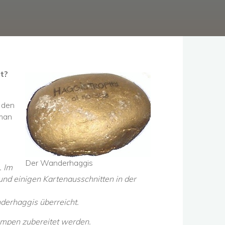
st?
 den
 man
Der Wanderhaggis
. Im
nd einigen Kartenausschnitten in der
nderhaggis überreicht.
Klumpen zubereitet werden.