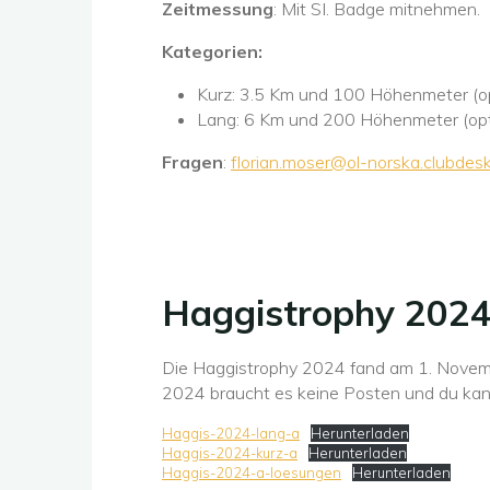
Zeitmessung
: Mit SI. Badge mitnehmen.
Kategorien:
Kurz: 3.5 Km und 100 Höhenmeter (o
Lang: 6 Km und 200 Höhenmeter (opt
Fragen
:
florian.moser@ol-norska.clubdes
Haggistrophy 202
Die Haggistrophy 2024 fand am 1. Novemb
2024 braucht es keine Posten und du kann 
Haggis-2024-lang-a
Herunterladen
Haggis-2024-kurz-a
Herunterladen
Haggis-2024-a-loesungen
Herunterladen