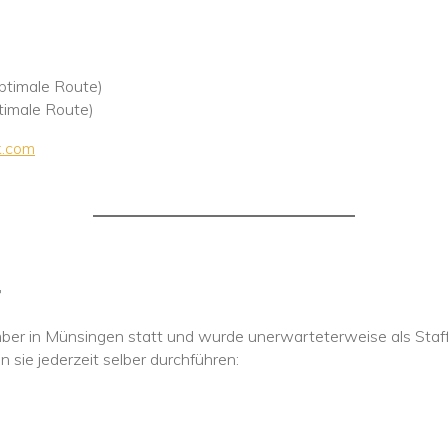
ptimale Route)
imale Route)
k.com
4
er in Münsingen statt und wurde unerwarteterweise als Staffe
sie jederzeit selber durchführen: