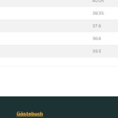
40.05
38.35
37.6
36.6
35.5
Gästebuch