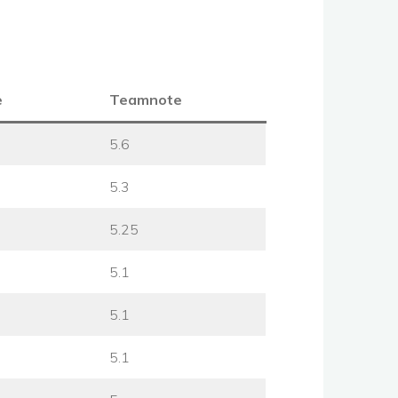
e
Teamnote
5.6
5.3
5.25
5.1
5.1
5.1