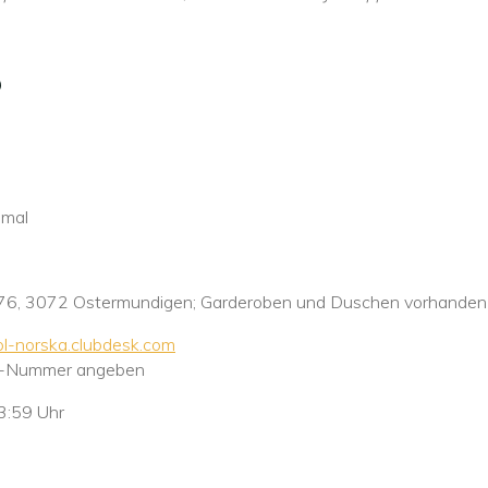
5
nmal
e 76, 3072 Ostermundigen; Garderoben und Duschen vorhanden
ol-norska.clubdesk.com
rd-Nummer angeben
3:59 Uhr