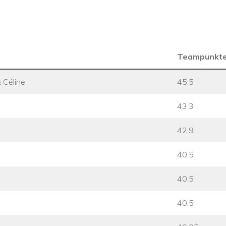
Teampunkt
 Céline
45.5
43.3
42.9
40.5
40.5
40.5