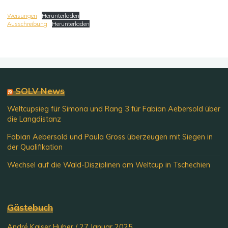
Weisungen
Herunterladen
Ausschreibung
Herunterladen
SOLV News
Weltcupsieg für Simona und Rang 3 für Fabian Aebersold über
die Langdistanz
Fabian Aebersold und Paula Gross überzeugen mit Siegen in
der Qualifikation
Wechsel auf die Wald-Disziplinen am Weltcup in Tschechien
Gästebuch
André Kaiser Huber
/
27.Januar 2025