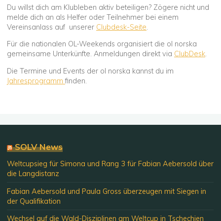
Du willst dich am Klubleben aktiv beteiligen? Zögere nicht und
melde dich an als Helfer oder Teilnehmer bei einem
Vereinsanlass auf unserer
Clubdesk-Seite
.
Für die nationalen OL-Weekends organisiert die ol norska
gemeinsame Unterkünfte. Anmeldungen direkt via
ClubDesk
.
Die Termine und Events der ol norska kannst du im
Jahresprogramm
finden.
SOLV News
Weltcupsieg für Simona und Rang 3 für Fabian Aebersold über
die Langdistanz
Fabian Aebersold und Paula Gross überzeugen mit Siegen in
der Qualifikation
Wechsel auf die Wald-Disziplinen am Weltcup in Tschechien