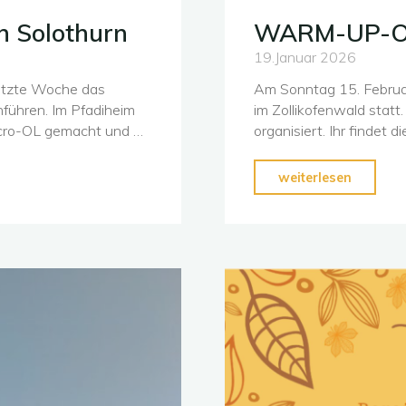
n Solothurn
WARM-UP-OL 
19.Januar 2026
letzte Woche das
Am Sonntag 15. Februa
führen. Im Pfadiheim
im Zollikofenwald stat
icro-OL gemacht und …
organisiert. Ihr findet d
"WARM
weiterlesen
UP-
OL
im
Zolliko