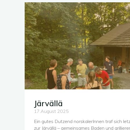
Järvällä
17.August 2025
Ein gutes Dutzend norskalerInnen traf sich l
zur Järvällä – gemeinsames Baden und grilliere