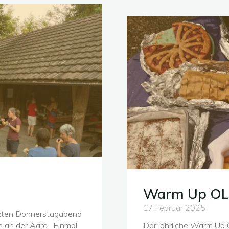
Warm Up O
17.Februar 2025
etzten Donnerstagabend
n an der Aare. Einmal
Der jährliche Warm Up 