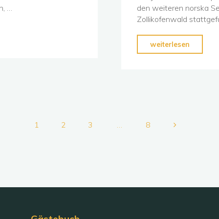
n, …
den weiteren norska Se
Zollikofenwald stattge
"Warm
weiterlesen
Up
OL"
1
2
3
…
8
Seitennummerierung
der
Beiträge
Gästebuch