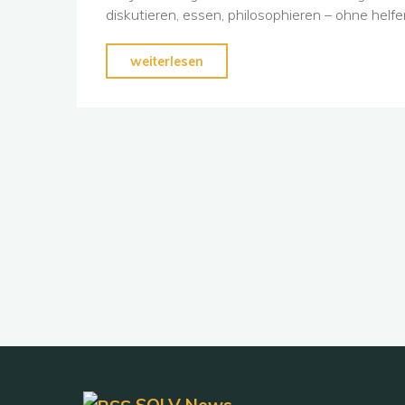
diskutieren, essen, philosophieren – ohne helfe
"Järvällä"
weiterlesen
SOLV News