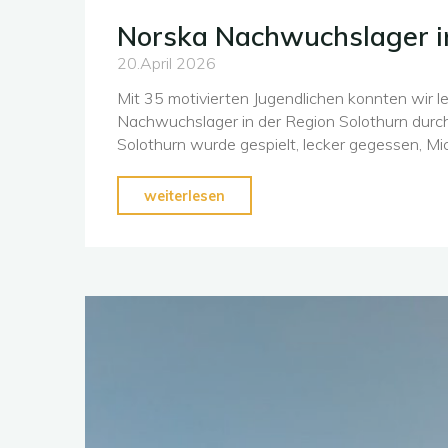
Norska Nachwuchslager i
20.April 2026
Mit 35 motivierten Jugendlichen konnten wir 
Nachwuchslager in der Region Solothurn durch
Solothurn wurde gespielt, lecker gegessen, M
"Norska
weiterlesen
Nachwuchslager
in
Solothurn"