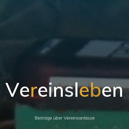
V
e
r
e
i
n
s
l
e
b
e
n
Beiträge über Vereinsanlässe