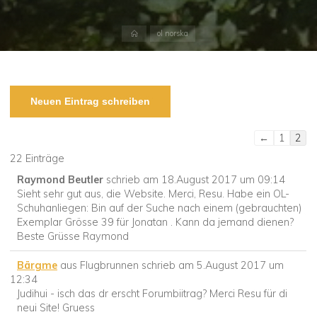
Start
ol norska
Navigation
←
1
2
der
22 Einträge
Gästebuchli
Raymond Beutler
schrieb am
18.August 2017
um
09:14
Sieht sehr gut aus, die Website. Merci, Resu. Habe ein OL-
Schuhanliegen: Bin auf der Suche nach einem (gebrauchten)
Exemplar Grösse 39 für Jonatan . Kann da jemand dienen?
Beste Grüsse Raymond
Bärgme
aus
Flugbrunnen
schrieb am
5.August 2017
um
12:34
Judihui - isch das dr erscht Forumbiitrag? Merci Resu für di
neui Site! Gruess