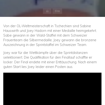
Start
Elite
Von der OL-Weltmeisterschaft in Tschechien sind Sabine
Hauswirth und Joey Hadorn mit einer Medaille heimgekehrt.
Sabe gewann in der Wald-Staffel mit dem Schweizer
Frauenteam die Silbermedaille, Joey gewann die bronzene
Auszeichnung in der Sprintstaffel im Schweizer Team.
Joey war für die Wettkämpfe über die Sprintdistanzen
selektioniert. Die Qualifikation für den Finallauf schaffte er
locker. Der Final endete mit einer Enttäuschung. Nach einem
guten Start lies Joey leider einen Posten aus.