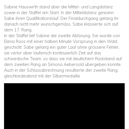
Sabine Hauswirth stand über die Mittel- und Langdistanz
sowie in der Staffel am Start. In der Mitteldistanz gewann
Sabe ihren Qualifikationslauf. Der Finaldurchgang gelang ihr
danach nicht mehr wunschgemäss, Sabe klassierte sich auf
dem 17. Rang.
In der Staffel lief Sabine die zweite Ablösung. Sie wurde von
Elena Roos mit einer halben Minute Vorsprung in den Wald
geschickt. Sabe gelang ein guter Lauf ohne grössere Fehler,
sie verlor aber läuferisch kontinuierlich Zeit auf das
schwedische Team, so dass sie mit deutlichem Rückstand auf
dem zweiten Rang an Simona Aebersold übergeben konnte.
Auch in der Schlussabrechnung resultierte der zweite Rang,
gleichbedeutend mit der Silbermedaille.