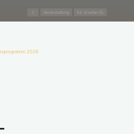
Start
Veranstaltung
54. Urseller OL
resprogramm 2026
L