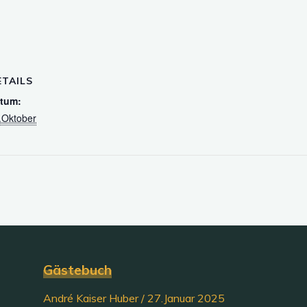
ETAILS
tum:
.Oktober
Gästebuch
André Kaiser Huber
/
27.Januar 2025