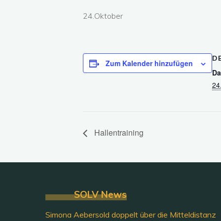
24.Oktober
D
Zum Kalender hinzufügen
Da
24
Hallentraining
SOLV News
Simona Aebersold doppelt über die Mitteldistanz