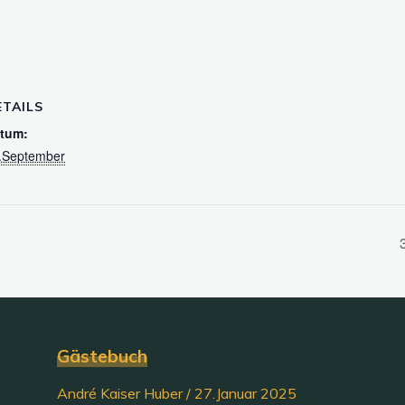
ETAILS
tum:
.September
Gästebuch
André Kaiser Huber
/
27.Januar 2025