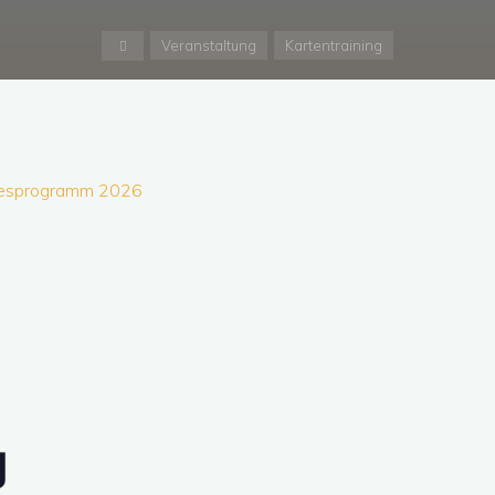
Start
Veranstaltung
Kartentraining
resprogramm 2026
g