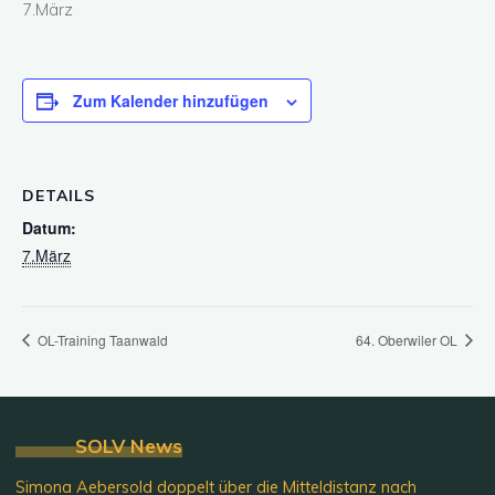
7.März
Zum Kalender hinzufügen
DETAILS
Datum:
7.März
OL-Training Taanwald
64. Oberwiler OL
SOLV News
Simona Aebersold doppelt über die Mitteldistanz nach