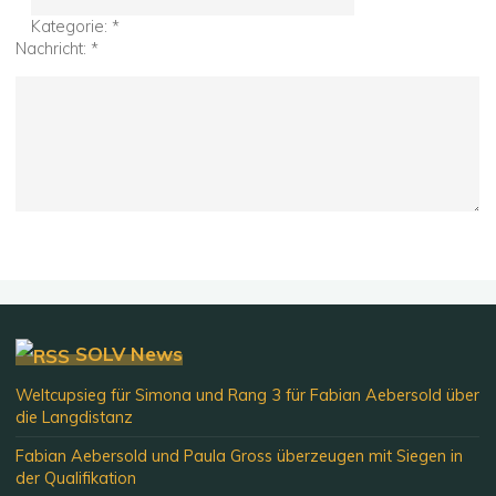
Kategorie:
*
Nachricht:
*
SOLV News
Weltcupsieg für Simona und Rang 3 für Fabian Aebersold über
die Langdistanz
Fabian Aebersold und Paula Gross überzeugen mit Siegen in
der Qualifikation