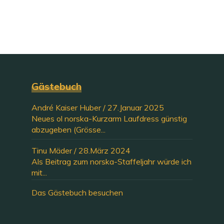
Gästebuch
André Kaiser Huber
/
27.Januar 2025
Neues ol norska-Kurzarm Laufdress günstig
abzugeben (Grösse...
Tinu Mäder
/
28.März 2024
Als Beitrag zum norska-Staffeljahr würde ich
mit...
Das Gästebuch besuchen