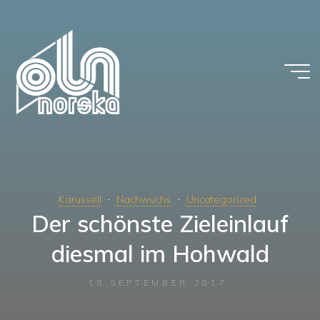
Zum
Inhalt
springen
Karussell
Nachwuchs
Uncategorized
Der schönste Zieleinlauf
diesmal im Hohwald
18.SEPTEMBER 2017