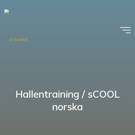
Zum
Inhalt
springen
Hallentraining / sCOOL
norska