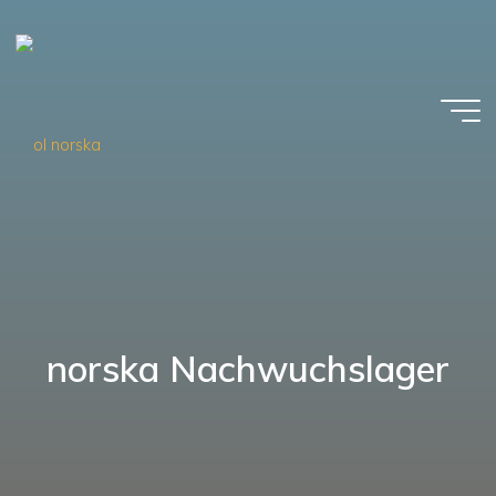
Zum
Inhalt
springen
norska Nachwuchslager