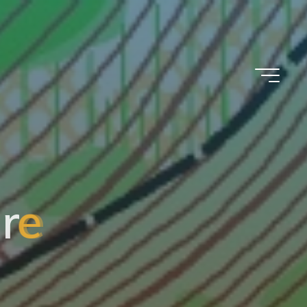
e
r
e