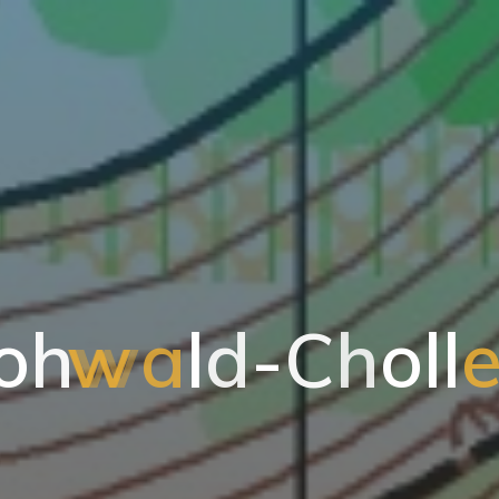
o
h
w
a
l
d
-
C
h
o
l
l