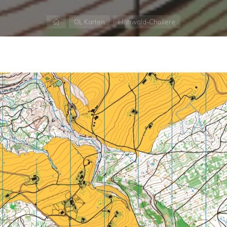
Start
OL Karten
Hohwald-Chollere